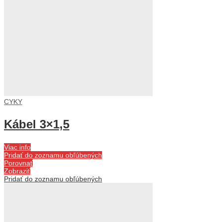
CYKY
Kábel 3×1,5
Viac info
Pridať do zoznamu obľúbených
Porovnať
Zobraziť
Pridať do zoznamu obľúbených