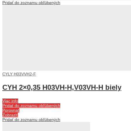
Pridať do zoznamu obľúbených
CYLY H03VVH2-F
CYH 2×0,35 H03VH-H,V03VH-H biely
Viac info
Pridať do zoznamu obľúbených
Porovnať
Zobraziť
Pridať do zoznamu obľúbených