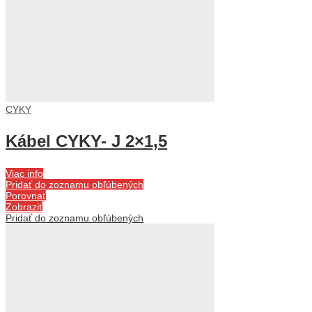
CYKY
Kábel CYKY- J 2×1,5
Viac info
Pridať do zoznamu obľúbených
Porovnať
Zobraziť
Pridať do zoznamu obľúbených