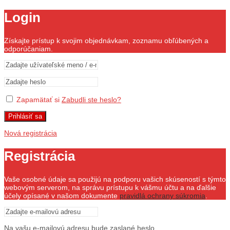
Login
Získajte prístup k svojim objednávkam, zoznamu obľúbených a
odporúčaniam.
Zapamätať si
Zabudli ste heslo?
Prihlásiť sa
Nová registrácia
Registrácia
Vaše osobné údaje sa použijú na podporu vašich skúseností s týmto
webovým serverom, na správu prístupu k vášmu účtu a na ďalšie
účely opísané v našom dokumente
pravidlá ochrany súkromia
.
Na vašu e-mailovú adresu bude zaslané heslo.