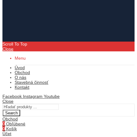
Scroll To Top
Close
Menu
Úvod
Obchod
O nás
Stavebná činnosť
Kontakt
Facebook
Instagram
Youtube
Close
Search
Obchod
0
Obľúbené
0
Košík
Účet