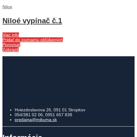
Niloe
Niloé vypínač č.1
Viac info
Pridať do zoznamu obľúbených
Porovnať
Zobraziť
Hviezdoslavova 26, 091 01 Stropkov
054/381 02 06, 0951 657 838
predajna@mikuma.sk