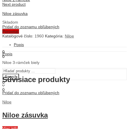
Next product
Niloe zásuvka
Skladom
ÚVOD
Pridať do zoznamu obľúbených
OBCHOD
Porovnať
O NÁS
Katalógové číslo:
1960
Kategória:
Niloe
STAVEBNÁ ČINNOSŤ
KONTAKT
Popis
0
Popis
0
0,00
€
Košík
Niloe 3-rámček biely
Menu
Search
Súvisiace produkty
0
0
0,00
€
Košík
0
Pridať do zoznamu obľúbených
0,00
€
Košík
Niloe
Niloe zásuvka
Viac info