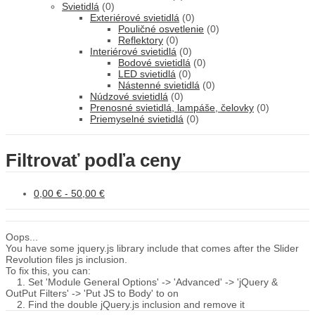
Svietidlá
(0)
Exteriérové svietidlá
(0)
Pouličné osvetlenie
(0)
Reflektory
(0)
Interiérové svietidlá
(0)
Bodové svietidlá
(0)
LED svietidlá
(0)
Nástenné svietidlá
(0)
Núdzové svietidlá
(0)
Prenosné svietidlá, lampáše, čelovky
(0)
Priemyselné svietidlá
(0)
Filtrovať podľa ceny
0,00
€
-
50,00
€
Oops...
You have some jquery.js library include that comes after the Slider
Revolution files js inclusion.
To fix this, you can:
1. Set 'Module General Options' -> 'Advanced' -> 'jQuery &
OutPut Filters' -> 'Put JS to Body' to on
2. Find the double jQuery.js inclusion and remove it