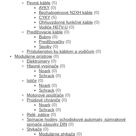
Pevné káble
(5)
AYKY
(0)
Bezhalogénové N2XH káble
(0)
CYKY
(5)
Ohňuvzdorné funkčné káble
(0)
Vodiče H07V-U
(0)
Predlžovacie káble
(0)
Bubny
(0)
Predlžovačky
(0)
Spojky
(0)
Príslušenstvo ku káblom a vodičom
(0)
Modulárne prístroje
(0)
Elektromery
(0)
Hlavné vypínače
(0)
Noark
(0)
Schrack
(0)
Ističe
(0)
Noark
(0)
Schrack
(0)
Motorové spúšťače
(0)
Prúdové chrániče
(0)
Noark
(0)
Schrack
(0)
Relé, pätice
(0)
Spínacie hodiny, schodiskové automaty, súmrakové
spínače,zásuvky DIN
(0)
Stykače
(0)
Modulárne stykače
(0)