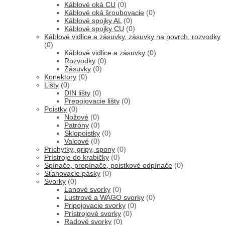
Káblové oká CU
(0)
Káblové oká šroubovacie
(0)
Káblové spojky AL
(0)
Káblové spojky CU
(0)
Káblové vidlice a zásuvky, zásuvky na povrch, rozvodky
(0)
Káblové vidlice a zásuvky
(0)
Rozvodky
(0)
Zásuvky
(0)
Konektory
(0)
Lišty
(0)
DIN lišty
(0)
Prepojovacie lišty
(0)
Poistky
(0)
Nožové
(0)
Patróny
(0)
Sklopoistky
(0)
Valcové
(0)
Príchytky, gripy, spony
(0)
Prístroje do krabičky
(0)
Spínače, prepínače, poistkové odpínače
(0)
Sťahovacie pásky
(0)
Svorky
(0)
Lanové svorky
(0)
Lustrové a WAGO svorky
(0)
Pripojovacie svorky
(0)
Prístrojové svorky
(0)
Radové svorky
(0)