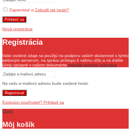
Zapamätať si
Zabudli ste heslo?
Prihlásiť sa
Nová registrácia
Registrácia
Vaše osobné údaje sa použijú na podporu vašich skúseností s týmto
webovým serverom, na správu prístupu k vášmu účtu a na ďalšie
účely opísané v našom dokumente
pravidlá ochrany súkromia
.
Na vašu e-mailovú adresu bude zaslané heslo.
Registrovať
Existujúci používateľ? Prihlásiť sa
Close
Môj košík