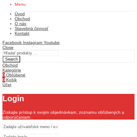
Menu
Úvod
Obchod
O nás
Stavebná činnosť
Kontakt
Facebook
Instagram
Youtube
Close
Search
Obchod
Kategórie
0
Obľúbené
0
Košík
Účet
Login
Získajte prístup k svojim objednávkam, zoznamu obľúbených a
odporúčaniam.