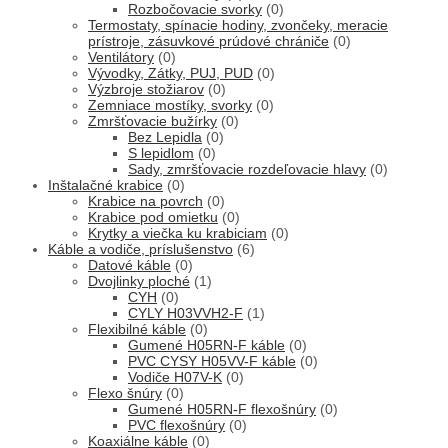
Rozbočovacie svorky
(0)
Termostaty, spínacie hodiny, zvončeky, meracie
prístroje, zásuvkové prúdové chrániče
(0)
Ventilátory
(0)
Vývodky, Zátky, PUJ, PUD
(0)
Výzbroje stožiarov
(0)
Zemniace mostíky, svorky
(0)
Zmršťovacie bužírky
(0)
Bez Lepidla
(0)
S lepidlom
(0)
Sady, zmršťovacie rozdeľovacie hlavy
(0)
Inštalačné krabice
(0)
Krabice na povrch
(0)
Krabice pod omietku
(0)
Krytky a viečka ku krabiciam
(0)
Káble a vodiče, príslušenstvo
(6)
Datové káble
(0)
Dvojlinky ploché
(1)
CYH
(0)
CYLY H03VVH2-F
(1)
Flexibilné káble
(0)
Gumené H05RN-F káble
(0)
PVC CYSY H05VV-F káble
(0)
Vodiče H07V-K
(0)
Flexo šnúry
(0)
Gumené H05RN-F flexošnúry
(0)
PVC flexošnúry
(0)
Koaxiálne káble
(0)