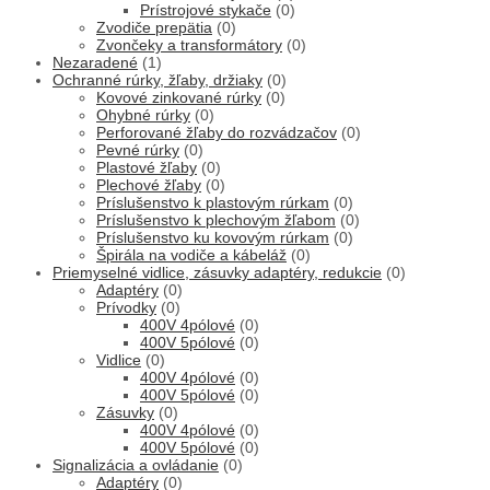
Prístrojové stykače
(0)
Zvodiče prepätia
(0)
Zvončeky a transformátory
(0)
Nezaradené
(1)
Ochranné rúrky, žľaby, držiaky
(0)
Kovové zinkované rúrky
(0)
Ohybné rúrky
(0)
Perforované žľaby do rozvádzačov
(0)
Pevné rúrky
(0)
Plastové žľaby
(0)
Plechové žľaby
(0)
Príslušenstvo k plastovým rúrkam
(0)
Príslušenstvo k plechovým žľabom
(0)
Príslušenstvo ku kovovým rúrkam
(0)
Špirála na vodiče a kábeláž
(0)
Priemyselné vidlice, zásuvky adaptéry, redukcie
(0)
Adaptéry
(0)
Prívodky
(0)
400V 4pólové
(0)
400V 5pólové
(0)
Vidlice
(0)
400V 4pólové
(0)
400V 5pólové
(0)
Zásuvky
(0)
400V 4pólové
(0)
400V 5pólové
(0)
Signalizácia a ovládanie
(0)
Adaptéry
(0)