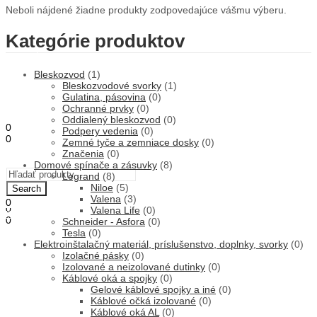
Neboli nájdené žiadne produkty zodpovedajúce vášmu výberu.
Kategórie produktov
ÚVOD
OBCHOD
Bleskozvod
(1)
O NÁS
Bleskozvodové svorky
(1)
STAVEBNÁ ČINNOSŤ
Gulatina, pásovina
(0)
KONTAKT
Ochranné prvky
(0)
Oddialený bleskozvod
(0)
0
Podpery vedenia
(0)
0
Zemné tyče a zemniace dosky
(0)
0,00
€
Košík
Značenia
(0)
Menu
Domové spínače a zásuvky
(8)
Legrand
(8)
Niloe
(5)
Search
Valena
(3)
0
0
Valena Life
(0)
0,00
€
Košík
0
Schneider - Asfora
(0)
0,00
€
Tesla
(0)
Košík
Elektroinštalačný materiál, príslušenstvo, doplnky, svorky
(0)
Izolačné pásky
(0)
Izolované a neizolované dutinky
(0)
Káblové oká a spojky
(0)
Gelové káblové spojky a iné
(0)
Káblové očká izolované
(0)
Káblové oká AL
(0)