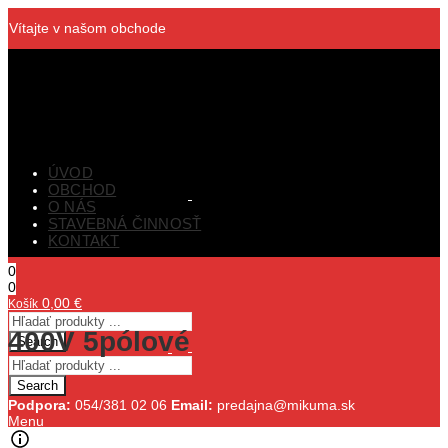
Vítajte v našom obchode
ÚVOD
OBCHOD
O NÁS
STAVEBNÁ ČINNOSŤ
KONTAKT
0
0
0,00
€
Košík
400V 5pólové
Search
Search
Podpora:
054/381 02 06
Email:
predajna@mikuma.sk
Menu