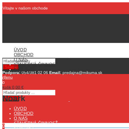
Vítajte v našom obchode
ÚVOD
OBCHOD
O NÁS
STAVEBNÁ ČINNOSŤ
Search
KONTAKT
Podpora:
054/381 02 06
Email:
predajna@mikuma.sk
Menu
0
0
0,00
€
Košík
Noark
Search
ÚVOD
OBCHOD
O NÁS
STAVEBNÁ ČINNOSŤ
0
KONTAKT