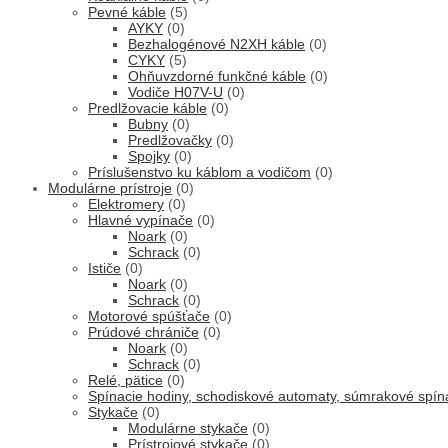
Pevné káble
(5)
AYKY
(0)
Bezhalogénové N2XH káble
(0)
CYKY
(5)
Ohňuvzdorné funkčné káble
(0)
Vodiče H07V-U
(0)
Predlžovacie káble
(0)
Bubny
(0)
Predlžovačky
(0)
Spojky
(0)
Príslušenstvo ku káblom a vodičom
(0)
Modulárne prístroje
(0)
Elektromery
(0)
Hlavné vypínače
(0)
Noark
(0)
Schrack
(0)
Ističe
(0)
Noark
(0)
Schrack
(0)
Motorové spúšťače
(0)
Prúdové chrániče
(0)
Noark
(0)
Schrack
(0)
Relé, pätice
(0)
Spínacie hodiny, schodiskové automaty, súmrakové spí
Stykače
(0)
Modulárne stykače
(0)
Prístrojové stykače
(0)