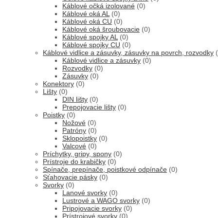
Káblové očká izolované
(0)
Káblové oká AL
(0)
Káblové oká CU
(0)
Káblové oká šroubovacie
(0)
Káblové spojky AL
(0)
Káblové spojky CU
(0)
Káblové vidlice a zásuvky, zásuvky na povrch, rozvodky
Káblové vidlice a zásuvky
(0)
Rozvodky
(0)
Zásuvky
(0)
Konektory
(0)
Lišty
(0)
DIN lišty
(0)
Prepojovacie lišty
(0)
Poistky
(0)
Nožové
(0)
Patróny
(0)
Sklopoistky
(0)
Valcové
(0)
Príchytky, gripy, spony
(0)
Prístroje do krabičky
(0)
Spínače, prepínače, poistkové odpínače
(0)
Sťahovacie pásky
(0)
Svorky
(0)
Lanové svorky
(0)
Lustrové a WAGO svorky
(0)
Pripojovacie svorky
(0)
Prístrojové svorky
(0)