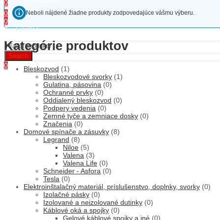
0
0,00
€
Košík
Neboli nájdené žiadne produkty zodpovedajúce vášmu výberu.
0
0
0,00
€
Košík
Menu
Kategórie produktov
Search
0
Bleskozvod
(1)
0,00
€
Košík
Bleskozvodové svorky
(1)
Gulatina, pásovina
(0)
Ochranné prvky
(0)
Oddialený bleskozvod
(0)
Podpery vedenia
(0)
Zemné tyče a zemniace dosky
(0)
Značenia
(0)
Domové spínače a zásuvky
(8)
Legrand
(8)
Niloe
(5)
Valena
(3)
Valena Life
(0)
Schneider - Asfora
(0)
Tesla
(0)
Elektroinštalačný materiál, príslušenstvo, doplnky, svorky
(0)
Izolačné pásky
(0)
Izolované a neizolované dutinky
(0)
Káblové oká a spojky
(0)
Gelové káblové spojky a iné
(0)