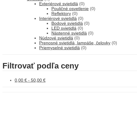
Exteriérové svietidlá
(0)
Pouličné osvetlenie
(0)
Reflektory
(0)
Interiérové svietidlá
(0)
Bodové svietidlá
(0)
LED svietidlá
(0)
Nástenné svietidlá
(0)
Núdzové svietidlá
(0)
Prenosné svietidlá, lampáše, čelovky
(0)
Priemyselné svietidlá
(0)
Filtrovať podľa ceny
0,00
€
-
50,00
€