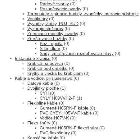
Radové svorky
(0)
Rozbočovacie svorky
(0)
Termostaty, spínacie hodiny, zvončeky, meracie prístroj
Ventilátory
(0)
Vývodky, Zátky, PUJ, PUD
(0)
Výzbroje stožiarov
(0)
Zemniace mostíky, svorky
(0)
Zmršťovacie bužírky
(0)
Bez Lepidla
(0)
S lepidlom
(0)
Sady, zmršťovacie rozdeľovacie hlavy
(0)
Inštalačné krabice
(0)
Krabice na povrch
(0)
Krabice pod omietku
(0)
Krytky a viečka ku krabiciam
(0)
Káble a vodiče, príslušenstvo
(6)
Datové káble
(0)
Dvojlinky ploché
(1)
CYH
(0)
CYLY H03VVH2-F
(1)
Flexibilné káble
(0)
Gumené H05RN-F káble
(0)
PVC CYSY H05VV-F káble
(0)
Vodiče H07V-K
(0)
Flexo šnúry
(0)
Gumené H05RN-F flexošnúry
(0)
PVC flexošnúry
(0)
Koaxiálne káble
(0)