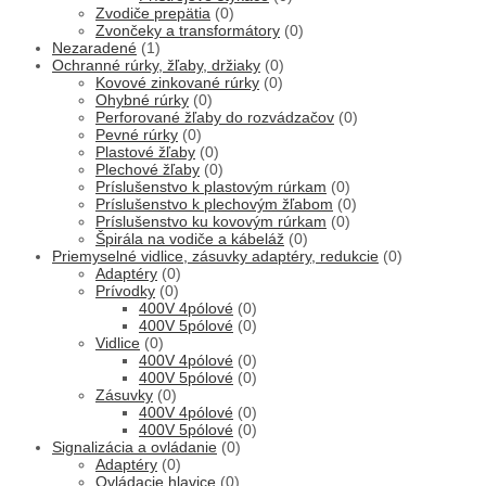
Zvodiče prepätia
(0)
Zvončeky a transformátory
(0)
Nezaradené
(1)
Ochranné rúrky, žľaby, držiaky
(0)
Kovové zinkované rúrky
(0)
Ohybné rúrky
(0)
Perforované žľaby do rozvádzačov
(0)
Pevné rúrky
(0)
Plastové žľaby
(0)
Plechové žľaby
(0)
Príslušenstvo k plastovým rúrkam
(0)
Príslušenstvo k plechovým žľabom
(0)
Príslušenstvo ku kovovým rúrkam
(0)
Špirála na vodiče a kábeláž
(0)
Priemyselné vidlice, zásuvky adaptéry, redukcie
(0)
Adaptéry
(0)
Prívodky
(0)
400V 4pólové
(0)
400V 5pólové
(0)
Vidlice
(0)
400V 4pólové
(0)
400V 5pólové
(0)
Zásuvky
(0)
400V 4pólové
(0)
400V 5pólové
(0)
Signalizácia a ovládanie
(0)
Adaptéry
(0)
Ovládacie hlavice
(0)