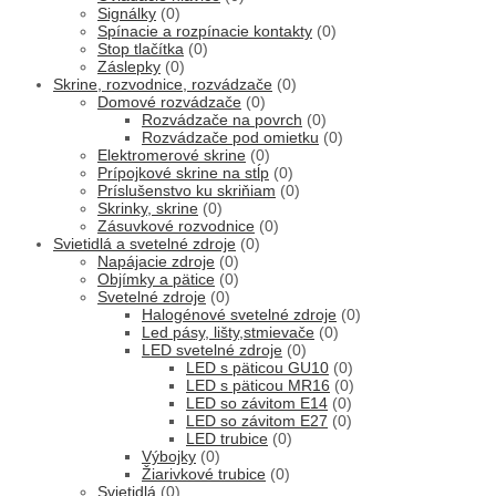
Signálky
(0)
Spínacie a rozpínacie kontakty
(0)
Stop tlačítka
(0)
Záslepky
(0)
Skrine, rozvodnice, rozvádzače
(0)
Domové rozvádzače
(0)
Rozvádzače na povrch
(0)
Rozvádzače pod omietku
(0)
Elektromerové skrine
(0)
Prípojkové skrine na stĺp
(0)
Príslušenstvo ku skriňiam
(0)
Skrinky, skrine
(0)
Zásuvkové rozvodnice
(0)
Svietidlá a svetelné zdroje
(0)
Napájacie zdroje
(0)
Objímky a pätice
(0)
Svetelné zdroje
(0)
Halogénové svetelné zdroje
(0)
Led pásy, lišty,stmievače
(0)
LED svetelné zdroje
(0)
LED s päticou GU10
(0)
LED s päticou MR16
(0)
LED so závitom E14
(0)
LED so závitom E27
(0)
LED trubice
(0)
Výbojky
(0)
Žiarivkové trubice
(0)
Svietidlá
(0)