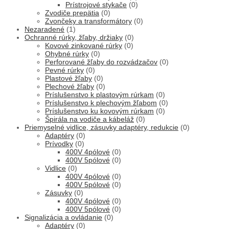
Prístrojové stykače
(0)
Zvodiče prepätia
(0)
Zvončeky a transformátory
(0)
Nezaradené
(1)
Ochranné rúrky, žľaby, držiaky
(0)
Kovové zinkované rúrky
(0)
Ohybné rúrky
(0)
Perforované žľaby do rozvádzačov
(0)
Pevné rúrky
(0)
Plastové žľaby
(0)
Plechové žľaby
(0)
Príslušenstvo k plastovým rúrkam
(0)
Príslušenstvo k plechovým žľabom
(0)
Príslušenstvo ku kovovým rúrkam
(0)
Špirála na vodiče a kábeláž
(0)
Priemyselné vidlice, zásuvky adaptéry, redukcie
(0)
Adaptéry
(0)
Prívodky
(0)
400V 4pólové
(0)
400V 5pólové
(0)
Vidlice
(0)
400V 4pólové
(0)
400V 5pólové
(0)
Zásuvky
(0)
400V 4pólové
(0)
400V 5pólové
(0)
Signalizácia a ovládanie
(0)
Adaptéry
(0)