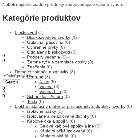
Neboli nájdené žiadne produkty zodpovedajúce vášmu výberu.
Kategórie produktov
ÚVOD
OBCHOD
Bleskozvod
(1)
O NÁS
Bleskozvodové svorky
(1)
STAVEBNÁ ČINNOSŤ
Gulatina, pásovina
(0)
KONTAKT
Ochranné prvky
(0)
Oddialený bleskozvod
(0)
0
Podpery vedenia
(0)
0
Zemné tyče a zemniace dosky
(0)
0,00
€
Košík
Značenia
(0)
Menu
Domové spínače a zásuvky
(8)
Legrand
(8)
Niloe
(5)
Search
Valena
(3)
0
0
Valena Life
(0)
0,00
€
Košík
0
Schneider - Asfora
(0)
0,00
€
Tesla
(0)
Košík
Elektroinštalačný materiál, príslušenstvo, doplnky, svorky
(0)
Izolačné pásky
(0)
Izolované a neizolované dutinky
(0)
Káblové oká a spojky
(0)
Gelové káblové spojky a iné
(0)
Káblové očká izolované
(0)
Káblové oká AL
(0)