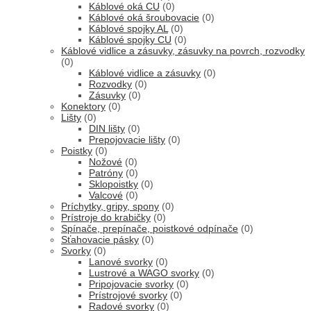
Káblové oká CU
(0)
Káblové oká šroubovacie
(0)
Káblové spojky AL
(0)
Káblové spojky CU
(0)
Káblové vidlice a zásuvky, zásuvky na povrch, rozvodky
(0)
Káblové vidlice a zásuvky
(0)
Rozvodky
(0)
Zásuvky
(0)
Konektory
(0)
Lišty
(0)
DIN lišty
(0)
Prepojovacie lišty
(0)
Poistky
(0)
Nožové
(0)
Patróny
(0)
Sklopoistky
(0)
Valcové
(0)
Príchytky, gripy, spony
(0)
Prístroje do krabičky
(0)
Spínače, prepínače, poistkové odpínače
(0)
Sťahovacie pásky
(0)
Svorky
(0)
Lanové svorky
(0)
Lustrové a WAGO svorky
(0)
Pripojovacie svorky
(0)
Prístrojové svorky
(0)
Radové svorky
(0)