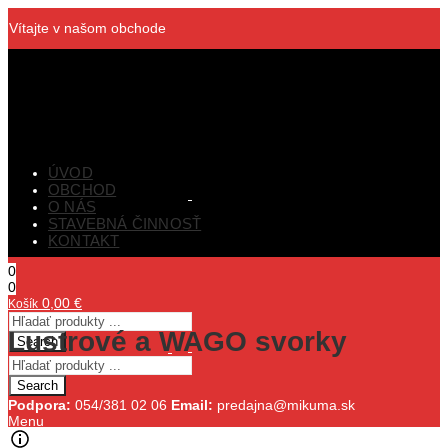
Vítajte v našom obchode
ÚVOD
OBCHOD
O NÁS
STAVEBNÁ ČINNOSŤ
KONTAKT
0
0
0,00
€
Košík
Lustrové a WAGO svorky
Search
Search
Podpora:
054/381 02 06
Email:
predajna@mikuma.sk
Menu