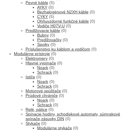
Pevné káble
(5)
AYKY
(0)
Bezhalogénové N2XH káble
(0)
CYKY
(5)
Ohňuvzdorné funkčné káble
(0)
Vodiče H07V-U
(0)
Predlžovacie káble
(0)
Bubny
(0)
Predlžovačky
(0)
Spojky
(0)
Príslušenstvo ku káblom a vodičom
(0)
Modulárne prístroje
(0)
Elektromery
(0)
Hlavné vypínače
(0)
Noark
(0)
Schrack
(0)
Ističe
(0)
Noark
(0)
Schrack
(0)
Motorové spúšťače
(0)
Prúdové chrániče
(0)
Noark
(0)
Schrack
(0)
Relé, pätice
(0)
Spínacie hodiny, schodiskové automaty, súmrakové
spínače,zásuvky DIN
(0)
Stykače
(0)
Modulárne stykače
(0)