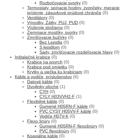
Rozbočovacie svorky
(0)
Termostaty, spínacie hodiny, zvončeky, meracie
prístroje, zásuvkové prúdové chrániče
(0)
Ventilátory
(0)
Vývodky, Zátky, PUJ, PUD
(0)
Výzbroje stožiarov
(0)
Zemniace mostíky, svorky
(0)
Zmršťovacie bužírky
(0)
Bez Lepidla
(0)
S lepidlom
(0)
Sady, zmršťovacie rozdeľovacie hlavy
(0)
Inštalačné krabice
(0)
Krabice na povrch
(0)
Krabice pod omietku
(0)
Krytky a viečka ku krabiciam
(0)
Káble a vodiče, príslušenstvo
(6)
Datové káble
(0)
Dvojlinky ploché
(1)
CYH
(0)
CYLY H03VVH2-F
(1)
Flexibilné káble
(0)
Gumené H05RN-F káble
(0)
PVC CYSY H05VV-F káble
(0)
Vodiče H07V-K
(0)
Flexo šnúry
(0)
Gumené H05RN-F flexošnúry
(0)
PVC flexošnúry
(0)
Koaxiálne káble
(0)