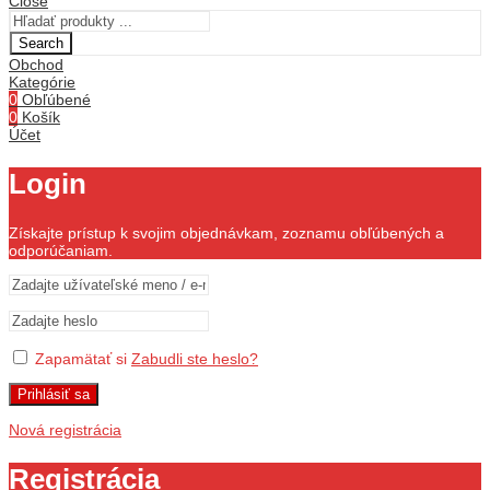
Close
Search
Obchod
Kategórie
0
Obľúbené
0
Košík
Účet
Login
Získajte prístup k svojim objednávkam, zoznamu obľúbených a
odporúčaniam.
Zapamätať si
Zabudli ste heslo?
Prihlásiť sa
Nová registrácia
Registrácia