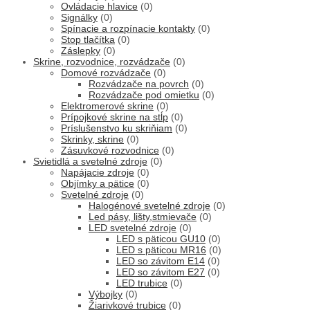
Ovládacie hlavice
(0)
Signálky
(0)
Spínacie a rozpínacie kontakty
(0)
Stop tlačítka
(0)
Záslepky
(0)
Skrine, rozvodnice, rozvádzače
(0)
Domové rozvádzače
(0)
Rozvádzače na povrch
(0)
Rozvádzače pod omietku
(0)
Elektromerové skrine
(0)
Prípojkové skrine na stĺp
(0)
Príslušenstvo ku skriňiam
(0)
Skrinky, skrine
(0)
Zásuvkové rozvodnice
(0)
Svietidlá a svetelné zdroje
(0)
Napájacie zdroje
(0)
Objímky a pätice
(0)
Svetelné zdroje
(0)
Halogénové svetelné zdroje
(0)
Led pásy, lišty,stmievače
(0)
LED svetelné zdroje
(0)
LED s päticou GU10
(0)
LED s päticou MR16
(0)
LED so závitom E14
(0)
LED so závitom E27
(0)
LED trubice
(0)
Výbojky
(0)
Žiarivkové trubice
(0)