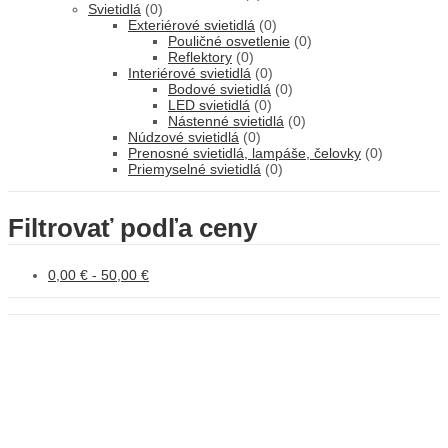
Svietidlá
(0)
Exteriérové svietidlá
(0)
Pouličné osvetlenie
(0)
Reflektory
(0)
Interiérové svietidlá
(0)
Bodové svietidlá
(0)
LED svietidlá
(0)
Nástenné svietidlá
(0)
Núdzové svietidlá
(0)
Prenosné svietidlá, lampáše, čelovky
(0)
Priemyselné svietidlá
(0)
Filtrovať podľa ceny
0,00
€
-
50,00
€