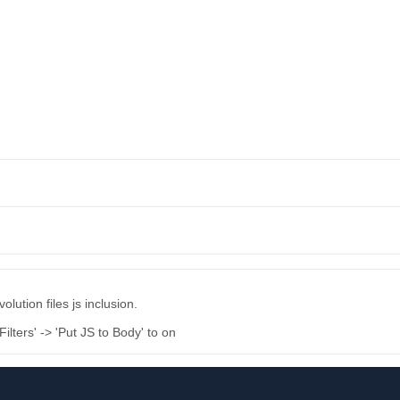
lution files js inclusion.
ters' -> 'Put JS to Body' to on