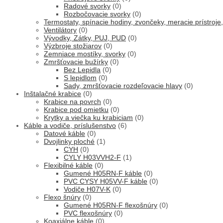
Radové svorky
(0)
Rozbočovacie svorky
(0)
Termostaty, spínacie hodiny, zvončeky, meracie prístroj
Ventilátory
(0)
Vývodky, Zátky, PUJ, PUD
(0)
Výzbroje stožiarov
(0)
Zemniace mostíky, svorky
(0)
Zmršťovacie bužírky
(0)
Bez Lepidla
(0)
S lepidlom
(0)
Sady, zmršťovacie rozdeľovacie hlavy
(0)
Inštalačné krabice
(0)
Krabice na povrch
(0)
Krabice pod omietku
(0)
Krytky a viečka ku krabiciam
(0)
Káble a vodiče, príslušenstvo
(6)
Datové káble
(0)
Dvojlinky ploché
(1)
CYH
(0)
CYLY H03VVH2-F
(1)
Flexibilné káble
(0)
Gumené H05RN-F káble
(0)
PVC CYSY H05VV-F káble
(0)
Vodiče H07V-K
(0)
Flexo šnúry
(0)
Gumené H05RN-F flexošnúry
(0)
PVC flexošnúry
(0)
Koaxiálne káble
(0)