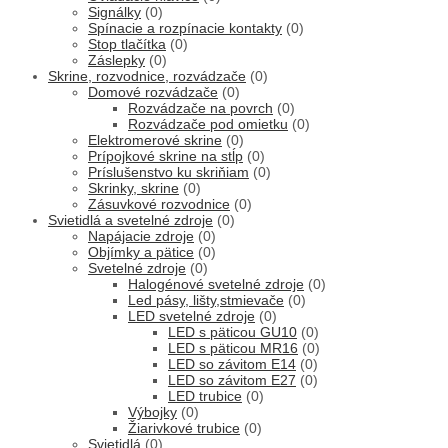
Signálky
(0)
Spínacie a rozpínacie kontakty
(0)
Stop tlačítka
(0)
Záslepky
(0)
Skrine, rozvodnice, rozvádzače
(0)
Domové rozvádzače
(0)
Rozvádzače na povrch
(0)
Rozvádzače pod omietku
(0)
Elektromerové skrine
(0)
Prípojkové skrine na stĺp
(0)
Príslušenstvo ku skriňiam
(0)
Skrinky, skrine
(0)
Zásuvkové rozvodnice
(0)
Svietidlá a svetelné zdroje
(0)
Napájacie zdroje
(0)
Objímky a pätice
(0)
Svetelné zdroje
(0)
Halogénové svetelné zdroje
(0)
Led pásy, lišty,stmievače
(0)
LED svetelné zdroje
(0)
LED s päticou GU10
(0)
LED s päticou MR16
(0)
LED so závitom E14
(0)
LED so závitom E27
(0)
LED trubice
(0)
Výbojky
(0)
Žiarivkové trubice
(0)
Svietidlá
(0)