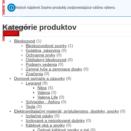
0
0,00
€
Košík
Neboli nájdené žiadne produkty zodpovedajúce vášmu výberu.
0
0
0,00
€
Košík
Menu
Kategórie produktov
Search
0
Bleskozvod
(1)
0,00
€
Košík
Bleskozvodové svorky
(1)
Gulatina, pásovina
(0)
Ochranné prvky
(0)
Oddialený bleskozvod
(0)
Podpery vedenia
(0)
Zemné tyče a zemniace dosky
(0)
Značenia
(0)
Domové spínače a zásuvky
(8)
Legrand
(8)
Niloe
(5)
Valena
(3)
Valena Life
(0)
Schneider - Asfora
(0)
Tesla
(0)
Elektroinštalačný materiál, príslušenstvo, doplnky, svorky
(0)
Izolačné pásky
(0)
Izolované a neizolované dutinky
(0)
Káblové oká a spojky
(0)
Gelové káblové spojky a iné
(0)