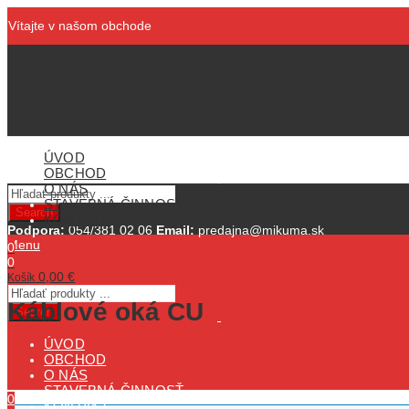
Vítajte v našom obchode
ÚVOD
OBCHOD
O NÁS
STAVEBNÁ ČINNOSŤ
Search
KONTAKT
Podpora:
054/381 02 06
Email:
predajna@mikuma.sk
Menu
0
0
0,00
€
Košík
Káblové oká CU
Search
ÚVOD
OBCHOD
O NÁS
STAVEBNÁ ČINNOSŤ
0
KONTAKT