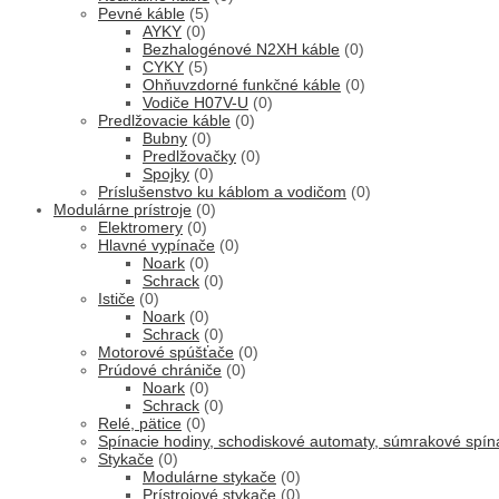
Pevné káble
(5)
AYKY
(0)
Bezhalogénové N2XH káble
(0)
CYKY
(5)
Ohňuvzdorné funkčné káble
(0)
Vodiče H07V-U
(0)
Predlžovacie káble
(0)
Bubny
(0)
Predlžovačky
(0)
Spojky
(0)
Príslušenstvo ku káblom a vodičom
(0)
Modulárne prístroje
(0)
Elektromery
(0)
Hlavné vypínače
(0)
Noark
(0)
Schrack
(0)
Ističe
(0)
Noark
(0)
Schrack
(0)
Motorové spúšťače
(0)
Prúdové chrániče
(0)
Noark
(0)
Schrack
(0)
Relé, pätice
(0)
Spínacie hodiny, schodiskové automaty, súmrakové spí
Stykače
(0)
Modulárne stykače
(0)
Prístrojové stykače
(0)