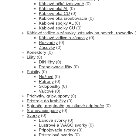
Káblové očká izolované
(0)
Káblové oká AL
(0)
Káblové oká CU
(0)
Káblové oká šroubovacie
(0)
Káblové spojky AL
(0)
Káblové spojky CU
(0)
Káblové vidlice a zásuvky, zásuvky na povrch, rozvodky
Káblové vidlice a zásuvky
(0)
Rozvodky
(0)
Zásuvky
(0)
Konektory
(0)
Lišty
(0)
DIN lišty
(0)
Prepojovacie lišty
(0)
Poistky
(0)
Nožové
(0)
Patróny
(0)
Sklopoistky
(0)
Valcové
(0)
Príchytky, gripy, spony
(0)
Prístroje do krabičky
(0)
Spínače, prepínače, poistkové odpínače
(0)
Sťahovacie pásky
(0)
Svorky
(0)
Lanové svorky
(0)
Lustrové a WAGO svorky
(0)
Pripojovacie svorky
(0)
Prístrojové svorky
(0)