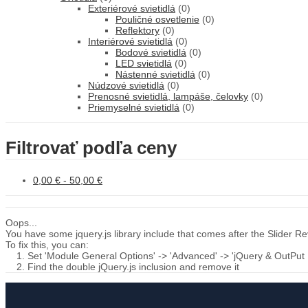
Exteriérové svietidlá
(0)
Pouličné osvetlenie
(0)
Reflektory
(0)
Interiérové svietidlá
(0)
Bodové svietidlá
(0)
LED svietidlá
(0)
Nástenné svietidlá
(0)
Núdzové svietidlá
(0)
Prenosné svietidlá, lampáše, čelovky
(0)
Priemyselné svietidlá
(0)
Filtrovať podľa ceny
0,00
€
-
50,00
€
Oops...
You have some jquery.js library include that comes after the Slider Revo
To fix this, you can:
1. Set 'Module General Options' -> 'Advanced' -> 'jQuery & OutPut Fil
2. Find the double jQuery.js inclusion and remove it