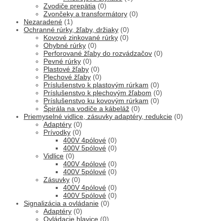
Zvodiče prepätia
(0)
Zvončeky a transformátory
(0)
Nezaradené
(1)
Ochranné rúrky, žľaby, držiaky
(0)
Kovové zinkované rúrky
(0)
Ohybné rúrky
(0)
Perforované žľaby do rozvádzačov
(0)
Pevné rúrky
(0)
Plastové žľaby
(0)
Plechové žľaby
(0)
Príslušenstvo k plastovým rúrkam
(0)
Príslušenstvo k plechovým žľabom
(0)
Príslušenstvo ku kovovým rúrkam
(0)
Špirála na vodiče a kábeláž
(0)
Priemyselné vidlice, zásuvky adaptéry, redukcie
(0)
Adaptéry
(0)
Prívodky
(0)
400V 4pólové
(0)
400V 5pólové
(0)
Vidlice
(0)
400V 4pólové
(0)
400V 5pólové
(0)
Zásuvky
(0)
400V 4pólové
(0)
400V 5pólové
(0)
Signalizácia a ovládanie
(0)
Adaptéry
(0)
Ovládacie hlavice
(0)