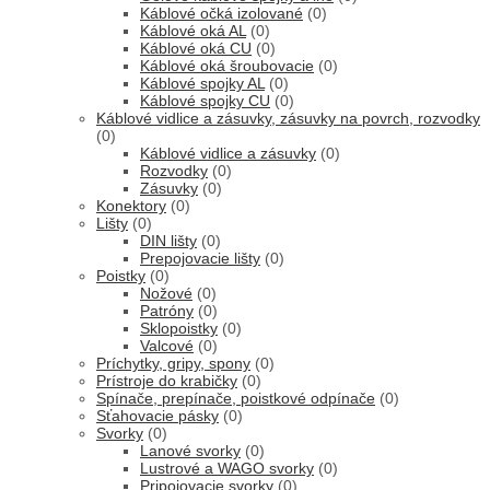
Káblové očká izolované
(0)
Káblové oká AL
(0)
Káblové oká CU
(0)
Káblové oká šroubovacie
(0)
Káblové spojky AL
(0)
Káblové spojky CU
(0)
Káblové vidlice a zásuvky, zásuvky na povrch, rozvodky
(0)
Káblové vidlice a zásuvky
(0)
Rozvodky
(0)
Zásuvky
(0)
Konektory
(0)
Lišty
(0)
DIN lišty
(0)
Prepojovacie lišty
(0)
Poistky
(0)
Nožové
(0)
Patróny
(0)
Sklopoistky
(0)
Valcové
(0)
Príchytky, gripy, spony
(0)
Prístroje do krabičky
(0)
Spínače, prepínače, poistkové odpínače
(0)
Sťahovacie pásky
(0)
Svorky
(0)
Lanové svorky
(0)
Lustrové a WAGO svorky
(0)
Pripojovacie svorky
(0)