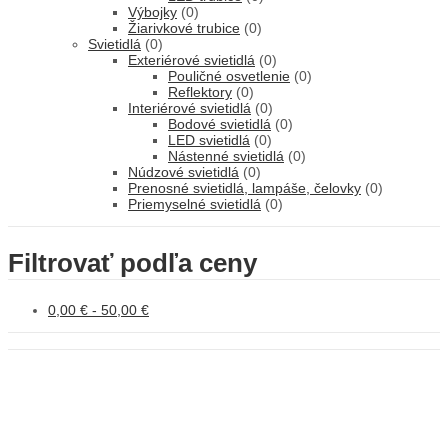
Výbojky
(0)
Žiarivkové trubice
(0)
Svietidlá
(0)
Exteriérové svietidlá
(0)
Pouličné osvetlenie
(0)
Reflektory
(0)
Interiérové svietidlá
(0)
Bodové svietidlá
(0)
LED svietidlá
(0)
Nástenné svietidlá
(0)
Núdzové svietidlá
(0)
Prenosné svietidlá, lampáše, čelovky
(0)
Priemyselné svietidlá
(0)
Filtrovať podľa ceny
0,00
€
-
50,00
€