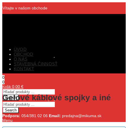
Vítajte v našom obchode
ÚVOD
OBCHOD
O NÁS
STAVEBNÁ ČINNOSŤ
KONTAKT
0
0
0,00
€
Košík
Gelové káblové spojky a iné
Search
Search
Podpora:
054/381 02 06
Email:
predajna@mikuma.sk
Menu