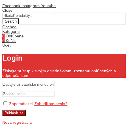
Facebook
Instagram
Youtube
Close
Search
Obchod
Kategórie
0
Obľúbené
0
Košík
Účet
Login
Získajte prístup k svojim objednávkam, zoznamu obľúbených a
odporúčaniam.
Zapamätať si
Zabudli ste heslo?
Prihlásiť sa
Nová registrácia