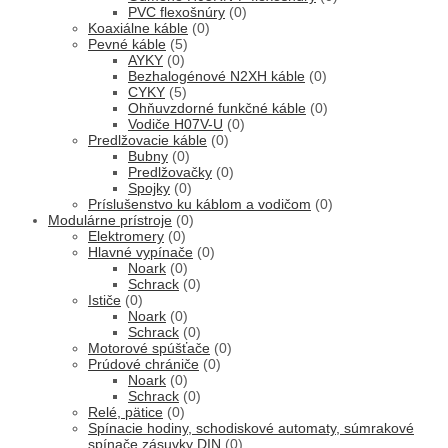
PVC flexošnúry
(0)
Koaxiálne káble
(0)
Pevné káble
(5)
AYKY
(0)
Bezhalogénové N2XH káble
(0)
CYKY
(5)
Ohňuvzdorné funkčné káble
(0)
Vodiče H07V-U
(0)
Predlžovacie káble
(0)
Bubny
(0)
Predlžovačky
(0)
Spojky
(0)
Príslušenstvo ku káblom a vodičom
(0)
Modulárne prístroje
(0)
Elektromery
(0)
Hlavné vypínače
(0)
Noark
(0)
Schrack
(0)
Ističe
(0)
Noark
(0)
Schrack
(0)
Motorové spúšťače
(0)
Prúdové chrániče
(0)
Noark
(0)
Schrack
(0)
Relé, pätice
(0)
Spínacie hodiny, schodiskové automaty, súmrakové
spínače,zásuvky DIN
(0)