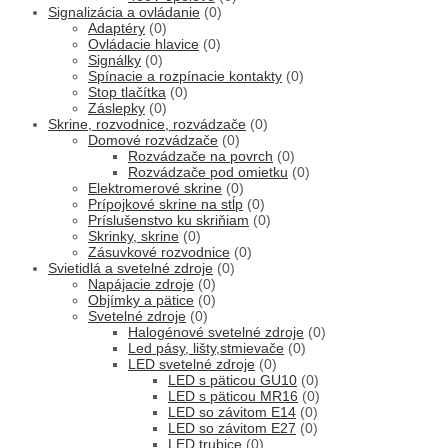
Signalizácia a ovládanie
(0)
Adaptéry
(0)
Ovládacie hlavice
(0)
Signálky
(0)
Spínacie a rozpínacie kontakty
(0)
Stop tlačítka
(0)
Záslepky
(0)
Skrine, rozvodnice, rozvádzače
(0)
Domové rozvádzače
(0)
Rozvádzače na povrch
(0)
Rozvádzače pod omietku
(0)
Elektromerové skrine
(0)
Prípojkové skrine na stĺp
(0)
Príslušenstvo ku skriňiam
(0)
Skrinky, skrine
(0)
Zásuvkové rozvodnice
(0)
Svietidlá a svetelné zdroje
(0)
Napájacie zdroje
(0)
Objímky a pätice
(0)
Svetelné zdroje
(0)
Halogénové svetelné zdroje
(0)
Led pásy, lišty,stmievače
(0)
LED svetelné zdroje
(0)
LED s päticou GU10
(0)
LED s päticou MR16
(0)
LED so závitom E14
(0)
LED so závitom E27
(0)
LED trubice
(0)