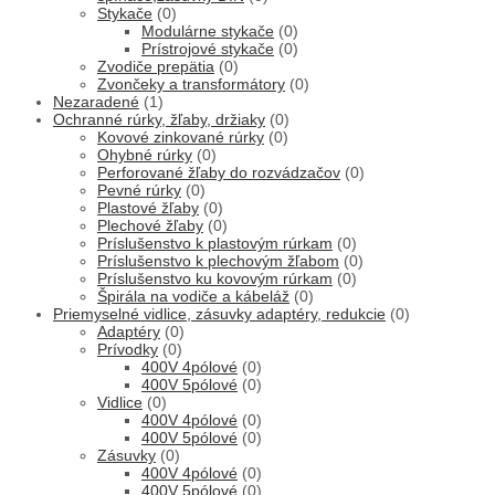
Stykače
(0)
Modulárne stykače
(0)
Prístrojové stykače
(0)
Zvodiče prepätia
(0)
Zvončeky a transformátory
(0)
Nezaradené
(1)
Ochranné rúrky, žľaby, držiaky
(0)
Kovové zinkované rúrky
(0)
Ohybné rúrky
(0)
Perforované žľaby do rozvádzačov
(0)
Pevné rúrky
(0)
Plastové žľaby
(0)
Plechové žľaby
(0)
Príslušenstvo k plastovým rúrkam
(0)
Príslušenstvo k plechovým žľabom
(0)
Príslušenstvo ku kovovým rúrkam
(0)
Špirála na vodiče a kábeláž
(0)
Priemyselné vidlice, zásuvky adaptéry, redukcie
(0)
Adaptéry
(0)
Prívodky
(0)
400V 4pólové
(0)
400V 5pólové
(0)
Vidlice
(0)
400V 4pólové
(0)
400V 5pólové
(0)
Zásuvky
(0)
400V 4pólové
(0)
400V 5pólové
(0)