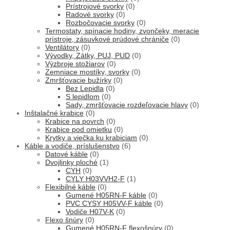
Prístrojové svorky
(0)
Radové svorky
(0)
Rozbočovacie svorky
(0)
Termostaty, spínacie hodiny, zvončeky, meracie
prístroje, zásuvkové prúdové chrániče
(0)
Ventilátory
(0)
Vývodky, Zátky, PUJ, PUD
(0)
Výzbroje stožiarov
(0)
Zemniace mostíky, svorky
(0)
Zmršťovacie bužírky
(0)
Bez Lepidla
(0)
S lepidlom
(0)
Sady, zmršťovacie rozdeľovacie hlavy
(0)
Inštalačné krabice
(0)
Krabice na povrch
(0)
Krabice pod omietku
(0)
Krytky a viečka ku krabiciam
(0)
Káble a vodiče, príslušenstvo
(6)
Datové káble
(0)
Dvojlinky ploché
(1)
CYH
(0)
CYLY H03VVH2-F
(1)
Flexibilné káble
(0)
Gumené H05RN-F káble
(0)
PVC CYSY H05VV-F káble
(0)
Vodiče H07V-K
(0)
Flexo šnúry
(0)
Gumené H05RN-F flexošnúry
(0)