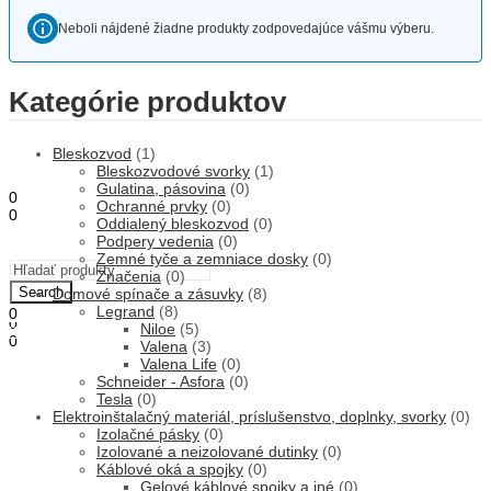
Neboli nájdené žiadne produkty zodpovedajúce vášmu výberu.
ÚVOD
Kategórie produktov
OBCHOD
O NÁS
STAVEBNÁ ČINNOSŤ
Bleskozvod
(1)
KONTAKT
Bleskozvodové svorky
(1)
Gulatina, pásovina
(0)
0
Ochranné prvky
(0)
0
Oddialený bleskozvod
(0)
0,00
€
Košík
Podpery vedenia
(0)
Menu
Zemné tyče a zemniace dosky
(0)
Značenia
(0)
Search
Domové spínače a zásuvky
(8)
Legrand
(8)
0
0
Niloe
(5)
0,00
€
Košík
0
Valena
(3)
0,00
€
Košík
Valena Life
(0)
Schneider - Asfora
(0)
Tesla
(0)
Elektroinštalačný materiál, príslušenstvo, doplnky, svorky
(0)
Izolačné pásky
(0)
Izolované a neizolované dutinky
(0)
Káblové oká a spojky
(0)
Gelové káblové spojky a iné
(0)