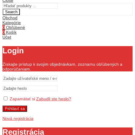
Close
Search
Obchod
Kategórie
0
Obľúbené
0
Košík
Účet
Login
Získajte prístup k svojim objednávkam, zoznamu obľúbených a
odporúčaniam.
Zapamätať si
Zabudli ste heslo?
Prihlásiť sa
Nová registrácia
Registrácia