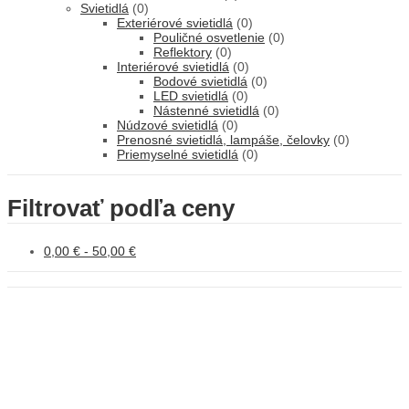
Svietidlá
(0)
Exteriérové svietidlá
(0)
Pouličné osvetlenie
(0)
Reflektory
(0)
Interiérové svietidlá
(0)
Bodové svietidlá
(0)
LED svietidlá
(0)
Nástenné svietidlá
(0)
Núdzové svietidlá
(0)
Prenosné svietidlá, lampáše, čelovky
(0)
Priemyselné svietidlá
(0)
Filtrovať podľa ceny
0,00
€
-
50,00
€