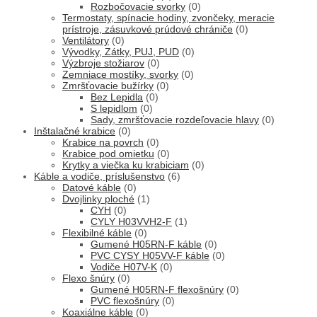
Rozbočovacie svorky
(0)
Termostaty, spínacie hodiny, zvončeky, meracie
prístroje, zásuvkové prúdové chrániče
(0)
Ventilátory
(0)
Vývodky, Zátky, PUJ, PUD
(0)
Výzbroje stožiarov
(0)
Zemniace mostíky, svorky
(0)
Zmršťovacie bužírky
(0)
Bez Lepidla
(0)
S lepidlom
(0)
Sady, zmršťovacie rozdeľovacie hlavy
(0)
Inštalačné krabice
(0)
Krabice na povrch
(0)
Krabice pod omietku
(0)
Krytky a viečka ku krabiciam
(0)
Káble a vodiče, príslušenstvo
(6)
Datové káble
(0)
Dvojlinky ploché
(1)
CYH
(0)
CYLY H03VVH2-F
(1)
Flexibilné káble
(0)
Gumené H05RN-F káble
(0)
PVC CYSY H05VV-F káble
(0)
Vodiče H07V-K
(0)
Flexo šnúry
(0)
Gumené H05RN-F flexošnúry
(0)
PVC flexošnúry
(0)
Koaxiálne káble
(0)