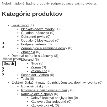
Neboli nájdené žiadne produkty zodpovedajúce vášmu výberu.
Kategórie produktov
ÚVOD
OBCHOD
Bleskozvod
(1)
O NÁS
Bleskozvodové svorky
(1)
STAVEBNÁ ČINNOSŤ
Gulatina, pásovina
(0)
KONTAKT
Ochranné prvky
(0)
Oddialený bleskozvod
(0)
0
Podpery vedenia
(0)
0
Zemné tyče a zemniace dosky
(0)
0,00
€
Košík
Značenia
(0)
Menu
Domové spínače a zásuvky
(8)
Legrand
(8)
Niloe
(5)
Search
Valena
(3)
0
0
Valena Life
(0)
0,00
€
Košík
0
Schneider - Asfora
(0)
0,00
€
Tesla
(0)
Košík
Elektroinštalačný materiál, príslušenstvo, doplnky, svorky
(0)
Izolačné pásky
(0)
Izolované a neizolované dutinky
(0)
Káblové oká a spojky
(0)
Gelové káblové spojky a iné
(0)
Káblové očká izolované
(0)
Káblové oká AL
(0)