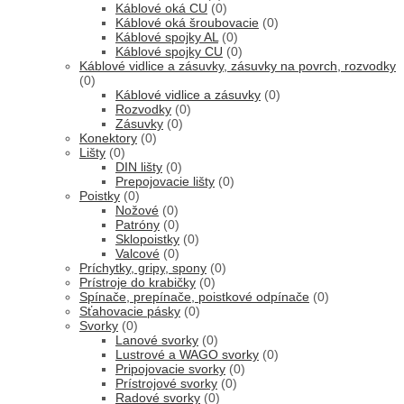
Káblové oká CU
(0)
Káblové oká šroubovacie
(0)
Káblové spojky AL
(0)
Káblové spojky CU
(0)
Káblové vidlice a zásuvky, zásuvky na povrch, rozvodky
(0)
Káblové vidlice a zásuvky
(0)
Rozvodky
(0)
Zásuvky
(0)
Konektory
(0)
Lišty
(0)
DIN lišty
(0)
Prepojovacie lišty
(0)
Poistky
(0)
Nožové
(0)
Patróny
(0)
Sklopoistky
(0)
Valcové
(0)
Príchytky, gripy, spony
(0)
Prístroje do krabičky
(0)
Spínače, prepínače, poistkové odpínače
(0)
Sťahovacie pásky
(0)
Svorky
(0)
Lanové svorky
(0)
Lustrové a WAGO svorky
(0)
Pripojovacie svorky
(0)
Prístrojové svorky
(0)
Radové svorky
(0)