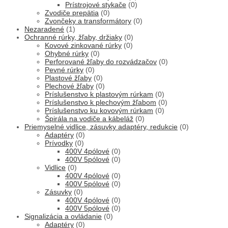
Prístrojové stykače
(0)
Zvodiče prepätia
(0)
Zvončeky a transformátory
(0)
Nezaradené
(1)
Ochranné rúrky, žľaby, držiaky
(0)
Kovové zinkované rúrky
(0)
Ohybné rúrky
(0)
Perforované žľaby do rozvádzačov
(0)
Pevné rúrky
(0)
Plastové žľaby
(0)
Plechové žľaby
(0)
Príslušenstvo k plastovým rúrkam
(0)
Príslušenstvo k plechovým žľabom
(0)
Príslušenstvo ku kovovým rúrkam
(0)
Špirála na vodiče a kábeláž
(0)
Priemyselné vidlice, zásuvky adaptéry, redukcie
(0)
Adaptéry
(0)
Prívodky
(0)
400V 4pólové
(0)
400V 5pólové
(0)
Vidlice
(0)
400V 4pólové
(0)
400V 5pólové
(0)
Zásuvky
(0)
400V 4pólové
(0)
400V 5pólové
(0)
Signalizácia a ovládanie
(0)
Adaptéry
(0)