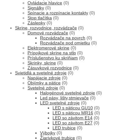
Ovládacie hlavice
(0)
Signálky
(0)
Spínacie a rozpínacie kontakty
(0)
Stop tlačítka
(0)
Záslepky
(0)
Skrine, rozvodnice, rozvádzače
(0)
Domové rozvádzače
(0)
Rozvádzače na povrch
(0)
Rozvádzače pod omietku
(0)
Elektromerové skrine
(0)
Prípojkové skrine na stĺp
(0)
Príslušenstvo ku skriňiam
(0)
Skrinky, skrine
(0)
Zásuvkové rozvodnice
(0)
Svietidlá a svetelné zdroje
(0)
Napájacie zdroje
(0)
Objímky a pätice
(0)
Svetelné zdroje
(0)
Halogénové svetelné zdroje
(0)
Led pásy, lišty,stmievače
(0)
LED svetelné zdroje
(0)
LED s päticou GU10
(0)
LED s päticou MR16
(0)
LED so závitom E14
(0)
LED so závitom E27
(0)
LED trubice
(0)
Výbojky
(0)
Žiarivkové trubice
(0)