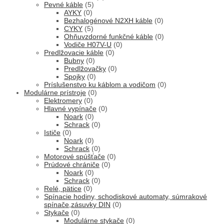
Pevné káble
(5)
AYKY
(0)
Bezhalogénové N2XH káble
(0)
CYKY
(5)
Ohňuvzdorné funkčné káble
(0)
Vodiče H07V-U
(0)
Predlžovacie káble
(0)
Bubny
(0)
Predlžovačky
(0)
Spojky
(0)
Príslušenstvo ku káblom a vodičom
(0)
Modulárne prístroje
(0)
Elektromery
(0)
Hlavné vypínače
(0)
Noark
(0)
Schrack
(0)
Ističe
(0)
Noark
(0)
Schrack
(0)
Motorové spúšťače
(0)
Prúdové chrániče
(0)
Noark
(0)
Schrack
(0)
Relé, pätice
(0)
Spínacie hodiny, schodiskové automaty, súmrakové
spínače,zásuvky DIN
(0)
Stykače
(0)
Modulárne stykače
(0)