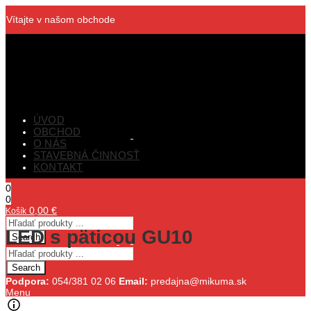
Vítajte v našom obchode
ÚVOD
OBCHOD
O NÁS
STAVEBNÁ ČINNOSŤ
KONTAKT
0
0
0,00
€
Košík
LED s päticou GU10
Search
Search
Podpora:
054/381 02 06
Email:
predajna@mikuma.sk
Menu