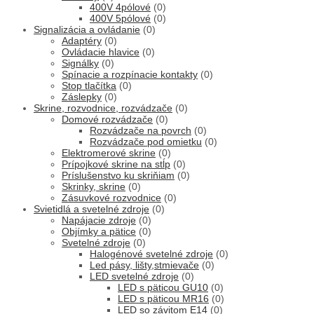
400V 4pólové
(0)
400V 5pólové
(0)
Signalizácia a ovládanie
(0)
Adaptéry
(0)
Ovládacie hlavice
(0)
Signálky
(0)
Spínacie a rozpínacie kontakty
(0)
Stop tlačítka
(0)
Záslepky
(0)
Skrine, rozvodnice, rozvádzače
(0)
Domové rozvádzače
(0)
Rozvádzače na povrch
(0)
Rozvádzače pod omietku
(0)
Elektromerové skrine
(0)
Prípojkové skrine na stĺp
(0)
Príslušenstvo ku skriňiam
(0)
Skrinky, skrine
(0)
Zásuvkové rozvodnice
(0)
Svietidlá a svetelné zdroje
(0)
Napájacie zdroje
(0)
Objímky a pätice
(0)
Svetelné zdroje
(0)
Halogénové svetelné zdroje
(0)
Led pásy, lišty,stmievače
(0)
LED svetelné zdroje
(0)
LED s päticou GU10
(0)
LED s päticou MR16
(0)
LED so závitom E14
(0)