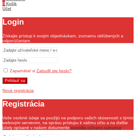
0
Košík
Účet
Login
Získajte prístup k svojim objednávkam, zoznamu obľúbených a
odporúčaniam.
Zapamätať si
Zabudli ste heslo?
Prihlásiť sa
Nová registrácia
Registrácia
Vaše osobné údaje sa použijú na podporu vašich skúseností s týmto
webovým serverom, na správu prístupu k vášmu účtu a na ďalšie
účely opísané v našom dokumente
pravidlá ochrany súkromia
.