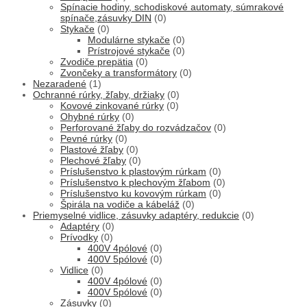
Spínacie hodiny, schodiskové automaty, súmrakové
spínače,zásuvky DIN
(0)
Stykače
(0)
Modulárne stykače
(0)
Prístrojové stykače
(0)
Zvodiče prepätia
(0)
Zvončeky a transformátory
(0)
Nezaradené
(1)
Ochranné rúrky, žľaby, držiaky
(0)
Kovové zinkované rúrky
(0)
Ohybné rúrky
(0)
Perforované žľaby do rozvádzačov
(0)
Pevné rúrky
(0)
Plastové žľaby
(0)
Plechové žľaby
(0)
Príslušenstvo k plastovým rúrkam
(0)
Príslušenstvo k plechovým žľabom
(0)
Príslušenstvo ku kovovým rúrkam
(0)
Špirála na vodiče a kábeláž
(0)
Priemyselné vidlice, zásuvky adaptéry, redukcie
(0)
Adaptéry
(0)
Prívodky
(0)
400V 4pólové
(0)
400V 5pólové
(0)
Vidlice
(0)
400V 4pólové
(0)
400V 5pólové
(0)
Zásuvky
(0)