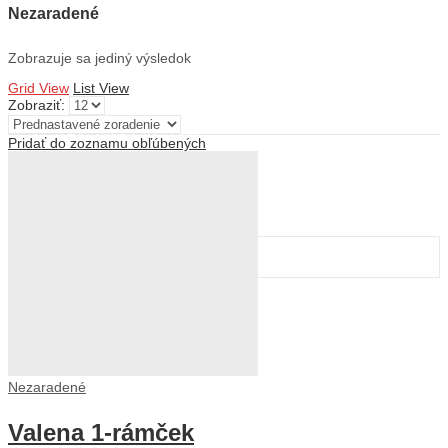
Nezaradené
Zobrazuje sa jediný výsledok
ÚVOD
Grid View
List View
OBCHOD
Zobraziť:
O NÁS
STAVEBNÁ ČINNOSŤ
Pridať do zoznamu obľúbených
KONTAKT
0
0
0,00
€
Košík
Menu
Search
0
0
0,00
€
Košík
0
0,00
€
Košík
Nezaradené
Valena 1-rámček