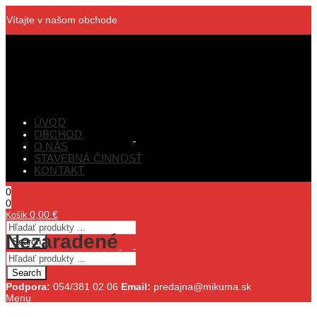
Vítajte v našom obchode
ÚVOD
OBCHOD
O NÁS
STAVEBNÁ ČINNOSŤ
KONTAKT
0
0
0,00
€
Košík
Nezaradené
Search
Search
Podpora:
054/381 02 06
Email:
predajna@mikuma.sk
Menu