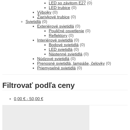
LED so závitom E27
(0)
LED trubice
(0)
Výbojky
(0)
Žiarivkové trubice
(0)
Svietidlá
(0)
Exteriérové svietidlá
(0)
Pouličné osvetlenie
(0)
Reflektory
(0)
Interiérové svietidlá
(0)
Bodové svietidlá
(0)
LED svietidlá
(0)
Nástenné svietidlá
(0)
Núdzové svietidlá
(0)
Prenosné svietidlá, lampáše, čelovky
(0)
Priemyselné svietidlá
(0)
Filtrovať podľa ceny
0,00
€
-
50,00
€