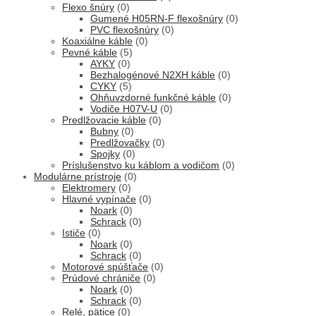
Flexo šnúry
(0)
Gumené H05RN-F flexošnúry
(0)
PVC flexošnúry
(0)
Koaxiálne káble
(0)
Pevné káble
(5)
AYKY
(0)
Bezhalogénové N2XH káble
(0)
CYKY
(5)
Ohňuvzdorné funkčné káble
(0)
Vodiče H07V-U
(0)
Predlžovacie káble
(0)
Bubny
(0)
Predlžovačky
(0)
Spojky
(0)
Príslušenstvo ku káblom a vodičom
(0)
Modulárne prístroje
(0)
Elektromery
(0)
Hlavné vypínače
(0)
Noark
(0)
Schrack
(0)
Ističe
(0)
Noark
(0)
Schrack
(0)
Motorové spúšťače
(0)
Prúdové chrániče
(0)
Noark
(0)
Schrack
(0)
Relé, pätice
(0)