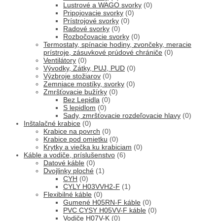
Lustrové a WAGO svorky
(0)
Pripojovacie svorky
(0)
Prístrojové svorky
(0)
Radové svorky
(0)
Rozbočovacie svorky
(0)
Termostaty, spínacie hodiny, zvončeky, meracie
prístroje, zásuvkové prúdové chrániče
(0)
Ventilátory
(0)
Vývodky, Zátky, PUJ, PUD
(0)
Výzbroje stožiarov
(0)
Zemniace mostíky, svorky
(0)
Zmršťovacie bužírky
(0)
Bez Lepidla
(0)
S lepidlom
(0)
Sady, zmršťovacie rozdeľovacie hlavy
(0)
Inštalačné krabice
(0)
Krabice na povrch
(0)
Krabice pod omietku
(0)
Krytky a viečka ku krabiciam
(0)
Káble a vodiče, príslušenstvo
(6)
Datové káble
(0)
Dvojlinky ploché
(1)
CYH
(0)
CYLY H03VVH2-F
(1)
Flexibilné káble
(0)
Gumené H05RN-F káble
(0)
PVC CYSY H05VV-F káble
(0)
Vodiče H07V-K
(0)