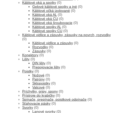
Káblové oká a spojky
(0)
Gelové káblové spojky a iné
(0)
Káblové očká izolované
(0)
Káblové oká AL
(0)
Káblové oká CU
(0)
Káblové oká šroubovacie
(0)
Káblové spojky AL
(0)
Káblové spojky CU
(0)
Káblové vidlice a zásuvky, zásuvky na povrch, rozvodky
(0)
Káblové vidlice a zásuvky
(0)
Rozvodky
(0)
Zásuvky
(0)
Konektory
(0)
Lišty
(0)
DIN lišty
(0)
Prepojovacie lišty
(0)
Poistky
(0)
Nožové
(0)
Patróny
(0)
Sklopoistky
(0)
Valcové
(0)
Príchytky, gripy, spony
(0)
Prístroje do krabičky
(0)
Spínače, prepínače, poistkové odpínače
(0)
Sťahovacie pásky
(0)
Svorky
(0)
Lanové svorky
(0)