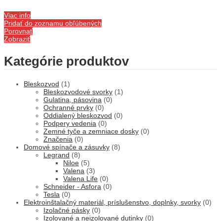
Viac info
Pridať do zoznamu obľúbených
Porovnať
Zobraziť
Kategórie produktov
Bleskozvod
(1)
Bleskozvodové svorky
(1)
Gulatina, pásovina
(0)
Ochranné prvky
(0)
Oddialený bleskozvod
(0)
Podpery vedenia
(0)
Zemné tyče a zemniace dosky
(0)
Značenia
(0)
Domové spínače a zásuvky
(8)
Legrand
(8)
Niloe
(5)
Valena
(3)
Valena Life
(0)
Schneider - Asfora
(0)
Tesla
(0)
Elektroinštalačný materiál, príslušenstvo, doplnky, svorky
(0)
Izolačné pásky
(0)
Izolované a neizolované dutinky
(0)