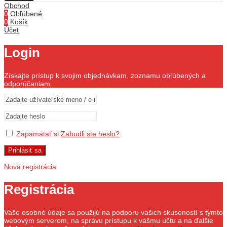
Obchod
0
Obľúbené
0
Košík
Účet
Login
Získajte prístup k svojim objednávkam, zoznamu obľúbených a
odporúčaniam.
Zapamätať si
Zabudli ste heslo?
Prihlásiť sa
Nová registrácia
Registrácia
Vaše osobné údaje sa použijú na podporu vašich skúseností s týmto
webovým serverom, na správu prístupu k vášmu účtu a na ďalšie