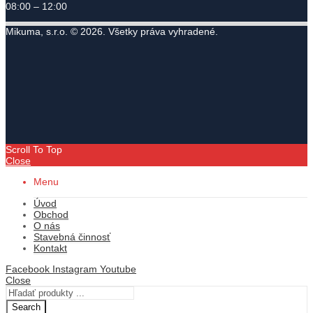
08:00 – 12:00
Mikuma, s.r.o. © 2026. Všetky práva vyhradené.
Scroll To Top
Close
Menu
Úvod
Obchod
O nás
Stavebná činnosť
Kontakt
Facebook
Instagram
Youtube
Close
Search