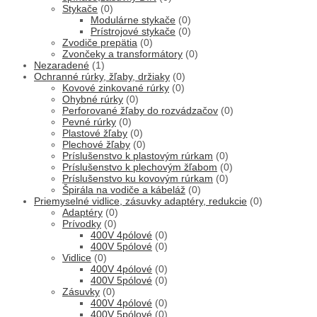
Stykače
(0)
Modulárne stykače
(0)
Prístrojové stykače
(0)
Zvodiče prepätia
(0)
Zvončeky a transformátory
(0)
Nezaradené
(1)
Ochranné rúrky, žľaby, držiaky
(0)
Kovové zinkované rúrky
(0)
Ohybné rúrky
(0)
Perforované žľaby do rozvádzačov
(0)
Pevné rúrky
(0)
Plastové žľaby
(0)
Plechové žľaby
(0)
Príslušenstvo k plastovým rúrkam
(0)
Príslušenstvo k plechovým žľabom
(0)
Príslušenstvo ku kovovým rúrkam
(0)
Špirála na vodiče a kábeláž
(0)
Priemyselné vidlice, zásuvky adaptéry, redukcie
(0)
Adaptéry
(0)
Prívodky
(0)
400V 4pólové
(0)
400V 5pólové
(0)
Vidlice
(0)
400V 4pólové
(0)
400V 5pólové
(0)
Zásuvky
(0)
400V 4pólové
(0)
400V 5pólové
(0)