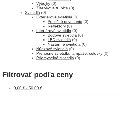
Výbojky
(0)
Žiarivkové trubice
(0)
Svietidlá
(0)
Exteriérové svietidlá
(0)
Pouličné osvetlenie
(0)
Reflektory
(0)
Interiérové svietidlá
(0)
Bodové svietidlá
(0)
LED svietidlá
(0)
Nástenné svietidlá
(0)
Núdzové svietidlá
(0)
Prenosné svietidlá, lampáše, čelovky
(0)
Priemyselné svietidlá
(0)
Filtrovať podľa ceny
0,00
€
-
50,00
€