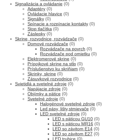
Signalizácia a ovládanie
(0)
Adaptéry
(0)
Ovládacie hlavice
(0)
Signálky
(0)
Spínacie a rozpínacie kontakty
(0)
Stop tlačítka
(0)
Záslepky
(0)
Skrine, rozvodnice, rozvádzače
(0)
Domové rozvádzače
(0)
Rozvádzače na povrch
(0)
Rozvádzače pod omietku
(0)
Elektromerové skrine
(0)
Prípojkové skrine na stĺp
(0)
Príslušenstvo ku skriňiam
(0)
Skrinky, skrine
(0)
Zásuvkové rozvodnice
(0)
Svietidlá a svetelné zdroje
(0)
Napájacie zdroje
(0)
Objímky a pätice
(0)
Svetelné zdroje
(0)
Halogénové svetelné zdroje
(0)
Led pásy, lišty,stmievače
(0)
LED svetelné zdroje
(0)
LED s päticou GU10
(0)
LED s päticou MR16
(0)
LED so závitom E14
(0)
LED so závitom E27
(0)
LED trubice
(0)