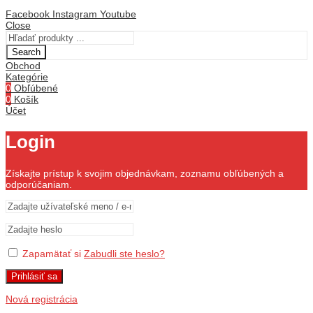
Facebook
Instagram
Youtube
Close
Search
Obchod
Kategórie
0
Obľúbené
0
Košík
Účet
Login
Získajte prístup k svojim objednávkam, zoznamu obľúbených a
odporúčaniam.
Zapamätať si
Zabudli ste heslo?
Prihlásiť sa
Nová registrácia