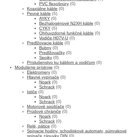
PVC flexošnúry
(0)
Koaxiálne káble
(0)
Pevné káble
(5)
AYKY
(0)
Bezhalogénové N2XH káble
(0)
CYKY
(5)
Ohňuvzdorné funkčné káble
(0)
Vodiče H07V-U
(0)
Predlžovacie káble
(0)
Bubny
(0)
Predlžovačky
(0)
Spojky
(0)
Príslušenstvo ku káblom a vodičom
(0)
Modulárne prístroje
(0)
Elektromery
(0)
Hlavné vypínače
(0)
Noark
(0)
Schrack
(0)
Ističe
(0)
Noark
(0)
Schrack
(0)
Motorové spúšťače
(0)
Prúdové chrániče
(0)
Noark
(0)
Schrack
(0)
Relé, pätice
(0)
Spínacie hodiny, schodiskové automaty, súmrakové
spínače,zásuvky DIN
(0)