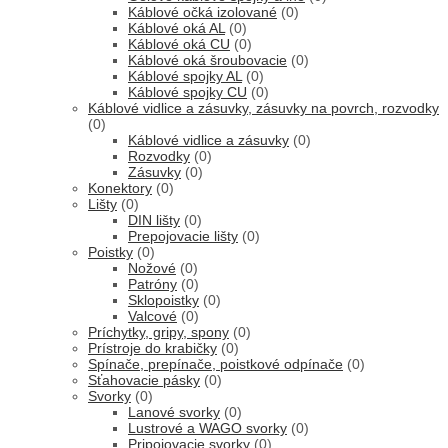
Káblové očká izolované
(0)
Káblové oká AL
(0)
Káblové oká CU
(0)
Káblové oká šroubovacie
(0)
Káblové spojky AL
(0)
Káblové spojky CU
(0)
Káblové vidlice a zásuvky, zásuvky na povrch, rozvodky
(0)
Káblové vidlice a zásuvky
(0)
Rozvodky
(0)
Zásuvky
(0)
Konektory
(0)
Lišty
(0)
DIN lišty
(0)
Prepojovacie lišty
(0)
Poistky
(0)
Nožové
(0)
Patróny
(0)
Sklopoistky
(0)
Valcové
(0)
Príchytky, gripy, spony
(0)
Prístroje do krabičky
(0)
Spínače, prepínače, poistkové odpínače
(0)
Sťahovacie pásky
(0)
Svorky
(0)
Lanové svorky
(0)
Lustrové a WAGO svorky
(0)
Pripojovacie svorky
(0)