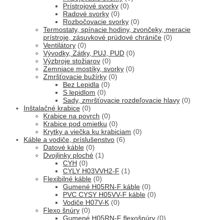
Prístrojové svorky
(0)
Radové svorky
(0)
Rozbočovacie svorky
(0)
Termostaty, spínacie hodiny, zvončeky, meracie
prístroje, zásuvkové prúdové chrániče
(0)
Ventilátory
(0)
Vývodky, Zátky, PUJ, PUD
(0)
Výzbroje stožiarov
(0)
Zemniace mostíky, svorky
(0)
Zmršťovacie bužírky
(0)
Bez Lepidla
(0)
S lepidlom
(0)
Sady, zmršťovacie rozdeľovacie hlavy
(0)
Inštalačné krabice
(0)
Krabice na povrch
(0)
Krabice pod omietku
(0)
Krytky a viečka ku krabiciam
(0)
Káble a vodiče, príslušenstvo
(6)
Datové káble
(0)
Dvojlinky ploché
(1)
CYH
(0)
CYLY H03VVH2-F
(1)
Flexibilné káble
(0)
Gumené H05RN-F káble
(0)
PVC CYSY H05VV-F káble
(0)
Vodiče H07V-K
(0)
Flexo šnúry
(0)
Gumené H05RN-F flexošnúry
(0)