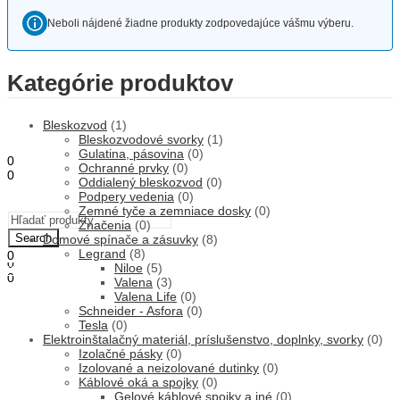
Neboli nájdené žiadne produkty zodpovedajúce vášmu výberu.
ÚVOD
Kategórie produktov
OBCHOD
O NÁS
STAVEBNÁ ČINNOSŤ
Bleskozvod
(1)
KONTAKT
Bleskozvodové svorky
(1)
Gulatina, pásovina
(0)
0
Ochranné prvky
(0)
0
Oddialený bleskozvod
(0)
0,00
€
Košík
Podpery vedenia
(0)
Menu
Zemné tyče a zemniace dosky
(0)
Značenia
(0)
Search
Domové spínače a zásuvky
(8)
Legrand
(8)
0
0
Niloe
(5)
0,00
€
Košík
0
Valena
(3)
0,00
€
Košík
Valena Life
(0)
Schneider - Asfora
(0)
Tesla
(0)
Elektroinštalačný materiál, príslušenstvo, doplnky, svorky
(0)
Izolačné pásky
(0)
Izolované a neizolované dutinky
(0)
Káblové oká a spojky
(0)
Gelové káblové spojky a iné
(0)