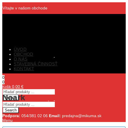
Vítajte v našom obchode
ÚVOD
OBCHOD
O NÁS
STAVEBNÁ ČINNOSŤ
KONTAKT
0
0
0,00
€
Košík
Noark
Search
Search
Podpora:
054/381 02 06
Email:
predajna@mikuma.sk
Menu