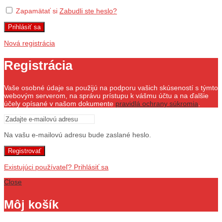
Zapamätať si
Zabudli ste heslo?
Prihlásiť sa
Nová registrácia
Registrácia
Vaše osobné údaje sa použijú na podporu vašich skúseností s týmto
webovým serverom, na správu prístupu k vášmu účtu a na ďalšie
účely opísané v našom dokumente
pravidlá ochrany súkromia
.
Na vašu e-mailovú adresu bude zaslané heslo.
Registrovať
Existujúci používateľ? Prihlásiť sa
Close
Môj košík