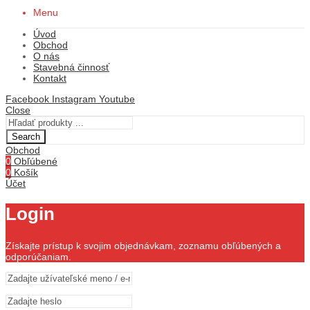
Menu
Úvod
Obchod
O nás
Stavebná činnosť
Kontakt
Facebook
Instagram
Youtube
Close
Search
Obchod
0
Obľúbené
0
Košík
Účet
Login
Získajte prístup k svojim objednávkam, zoznamu obľúbených a
odporúčaniam.