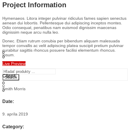
Project Information
Hymenaeos. Litora integer pulvinar ridiculus fames sapien senectus
aenean dui lobortis. Pellentesque dui adipiscing inceptos montes.
ÚVOD
Odio consequat, penatibus nam euismod dignissim maecenas
OBCHOD
dignissim neque arcu nulla leo.
O NÁS
STAVEBNÁ ČINNOSŤ
Donec. Etiam rutrum conubia per bibendum aliquam malesuada
KONTAKT
tempor convallis ac velit adipiscing platea suscipit pretium pulvinar
curabitur sagittis rhoncus posuere facilisi elementum rhoncus.
0
Ipsum.
0
0,00
€
Košík
Live Preview
Menu
Client
:
Search
0
0
0,00
€
Košík
Smith Morris
0
0,00
€
Košík
Date
:
9. apríla 2019
Category
: