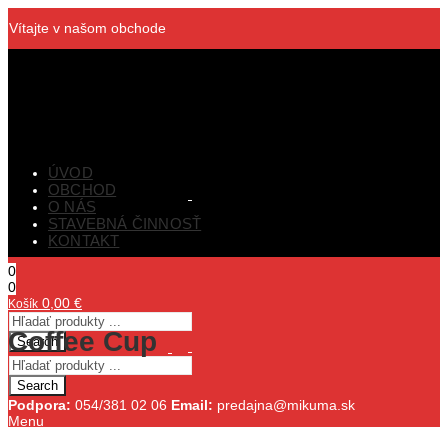
Vítajte v našom obchode
ÚVOD
OBCHOD
O NÁS
STAVEBNÁ ČINNOSŤ
KONTAKT
0
0
0,00
€
Košík
Coffee Cup
Search
Search
Podpora:
054/381 02 06
Email:
predajna@mikuma.sk
Menu