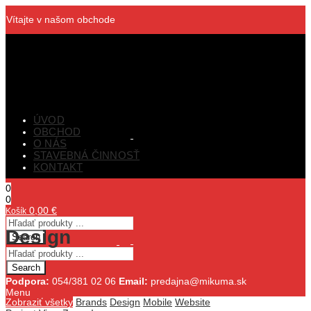
Vítajte v našom obchode
ÚVOD
OBCHOD
O NÁS
STAVEBNÁ ČINNOSŤ
KONTAKT
0
0
0,00
€
Košík
Design
Search
Search
Podpora:
054/381 02 06
Email:
predajna@mikuma.sk
Menu
Zobraziť všetky
Brands
Design
Mobile
Website