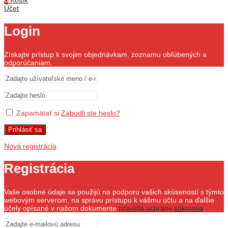
0
Košík
Účet
Login
Získajte prístup k svojim objednávkam, zoznamu obľúbených a
odporúčaniam.
Zapamätať si
Zabudli ste heslo?
Prihlásiť sa
Nová registrácia
Registrácia
Vaše osobné údaje sa použijú na podporu vašich skúseností s týmto
webovým serverom, na správu prístupu k vášmu účtu a na ďalšie
účely opísané v našom dokumente
pravidlá ochrany súkromia
.