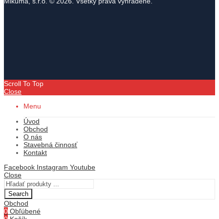
Mikuma, s.r.o. © 2026. Všetky práva vyhradené.
Scroll To Top
Close
Menu
Úvod
Obchod
O nás
Stavebná činnosť
Kontakt
Facebook
Instagram
Youtube
Close
Search
Obchod
0
Obľúbené