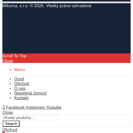
Mikuma, s.r.o. © 2026. Všetky práva vyhradené.
Scroll To Top
Close
Menu
Úvod
Obchod
O nás
Stavebná činnosť
Kontakt
Facebook
Instagram
Youtube
Close
Search
Obchod