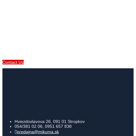
Want To Work With Us?
Feel free to reach us with the contact form!
Contact Us
Hviezdoslavova 26, 091 01 Stropkov
054/381 02 06, 0951 657 838
predajna@mikuma.sk