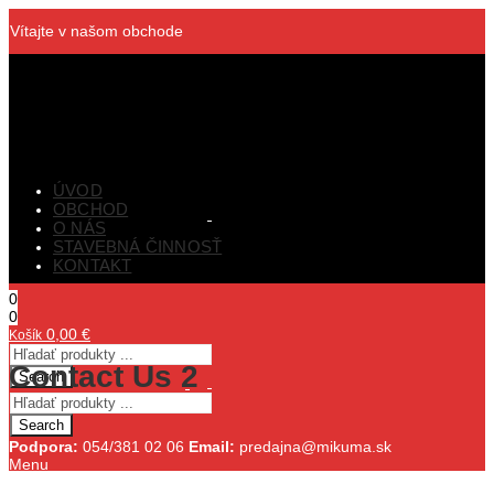
Vítajte v našom obchode
ÚVOD
OBCHOD
O NÁS
STAVEBNÁ ČINNOSŤ
KONTAKT
0
0
0,00
€
Košík
Contact Us 2
Search
Search
Podpora:
054/381 02 06
Email:
predajna@mikuma.sk
Menu