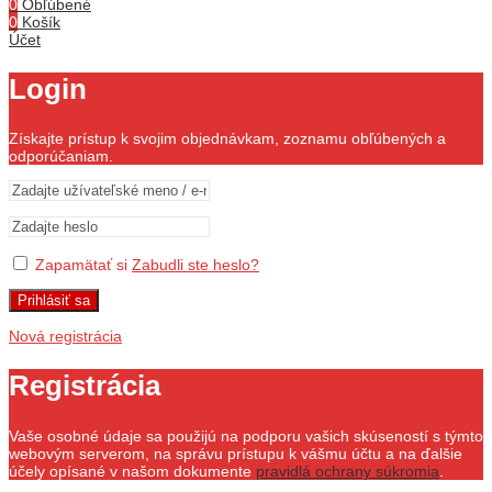
0
Obľúbené
0
Košík
Účet
Login
Získajte prístup k svojim objednávkam, zoznamu obľúbených a
odporúčaniam.
Zapamätať si
Zabudli ste heslo?
Prihlásiť sa
Nová registrácia
Registrácia
Vaše osobné údaje sa použijú na podporu vašich skúseností s týmto
webovým serverom, na správu prístupu k vášmu účtu a na ďalšie
účely opísané v našom dokumente
pravidlá ochrany súkromia
.