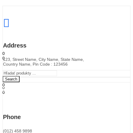
ÚVOD
OBCHOD
O NÁS
STAVEBNÁ ČINNOSŤ
KONTAKT
Address
0
0
123, Street Name, City Name, State Name,
0,00
€
Košík
Country Name, Pin Code : 123456
Menu
Search
0
0
0,00
€
Košík
0
0,00
€
Košík
Phone
(012) 458 9898